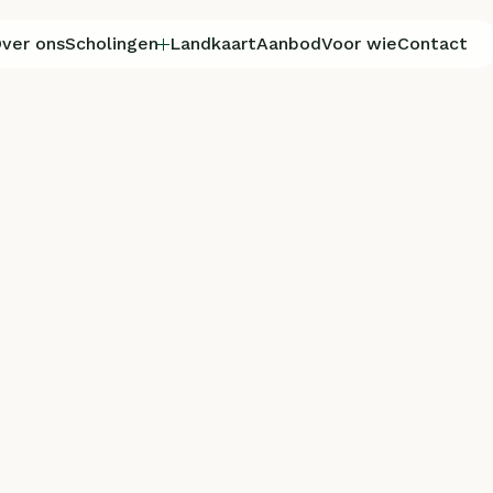
ver ons
Scholingen
Landkaart
Aanbod
Voor wie
Contact
ver ons
Scholingen
Landkaart
Aanbod
Voor wie
Contact